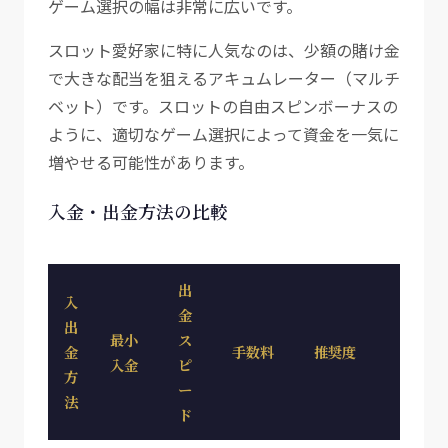
ゲーム選択の幅は非常に広いです。
スロット愛好家に特に人気なのは、少額の賭け金
で大きな配当を狙えるアキュムレーター（マルチ
ベット）です。スロットの自由スピンボーナスの
ように、適切なゲーム選択によって資金を一気に
増やせる可能性があります。
入金・出金方法の比較
出
入
金
出
最小
ス
金
手数料
推奨度
入金
ピ
方
ー
法
ド