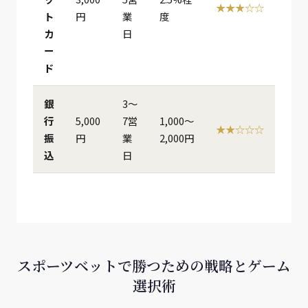
★★★☆☆
ト
円
業
度
カ
日
ー
ド
銀
3〜
行
5,000
7営
1,000〜
★★☆☆☆
振
円
業
2,000円
込
日
スポーツベットで勝つための戦略とゲーム
選択術