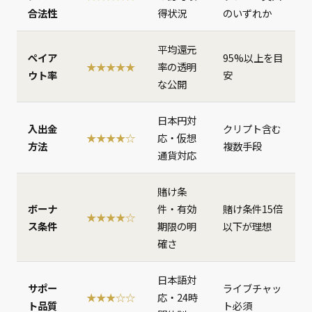
合法性
得状況
のいずれか
平均還元
ペイア
95%以上を目
★★★★★
率の透明
ウト率
安
な公開
日本円対
入出金
クリプト含む
★★★★☆
応・仮想
方法
複数手段
通貨対応
賭け条
ボーナ
件・有効
賭け条件15倍
★★★★☆
ス条件
期限の明
以下が理想
確さ
日本語対
サポー
ライブチャッ
★★★☆☆
応・24時
ト品質
ト必須