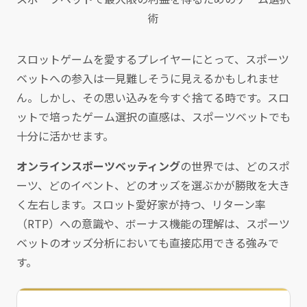
術
スロットゲームを愛するプレイヤーにとって、スポーツ
ベットへの参入は一見難しそうに見えるかもしれませ
ん。しかし、その思い込みを今すぐ捨てる時です。スロ
ットで培ったゲーム選択の直感は、スポーツベットでも
十分に活かせます。
オンラインスポーツベッティング
の世界では、どのスポ
ーツ、どのイベント、どのオッズを選ぶかが勝敗を大き
く左右します。スロット愛好家が持つ、リターン率
（RTP）への意識や、ボーナス機能の理解は、スポーツ
ベットのオッズ分析においても直接応用できる強みで
す。