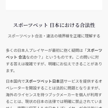
スポーツベット 日本における合法性
スポーツベット合法・違法の境界線を正確に理解する
多くの日本人プレイヤーが最初に抱く疑問は「
スポーツ
ベット 合法
なのか？」というものです。この問いに対
する答えは複雑ですが、明確にお伝えできることがあり
ます。
日本国内で
スポーツベット日本
語サービスを提供するオ
ペレーターを開設することは法的に問題となりますが、
海外のライセンスを持つブックメーカーを個人が利用す
ることは、現状の日本の法律では明確に禁止されていま