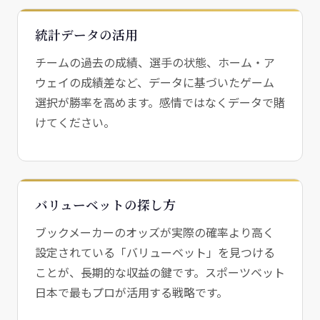
統計データの活用
チームの過去の成績、選手の状態、ホーム・ア
ウェイの成績差など、データに基づいたゲーム
選択が勝率を高めます。感情ではなくデータで賭
けてください。
バリューベットの探し方
ブックメーカーのオッズが実際の確率より高く
設定されている「バリューベット」を見つける
ことが、長期的な収益の鍵です。スポーツベット
日本で最もプロが活用する戦略です。