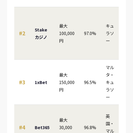
最大
キュ
Stake
#2
100,000
97.0%
ラソ
★★
カジノ
円
ー
マル
最大
タ・
#3
1xBet
150,000
96.5%
キュ
★★
円
ラソ
ー
英
最大
国・
#4
Bet365
30,000
96.8%
★★
マル