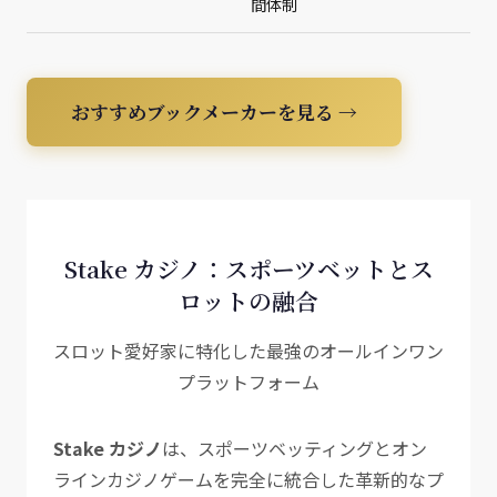
間体制
おすすめブックメーカーを見る →
Stake カジノ：スポーツベットとス
ロットの融合
スロット愛好家に特化した最強のオールインワン
プラットフォーム
Stake カジノ
は、スポーツベッティングとオン
ラインカジノゲームを完全に統合した革新的なプ