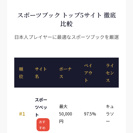
スポーツブック トップ5サイト 徹底
比較
日本人プレイヤーに最適なスポーツブックを厳選
ペイ
ライ
順
サイト
ボーナ
アウ
セン
評価
位
名
ス
ト
ス
スポー
最大
キュ
ツベッ
#1
50,000
97.5%
ラソ
★★
ト
円
ー
おす
すめ