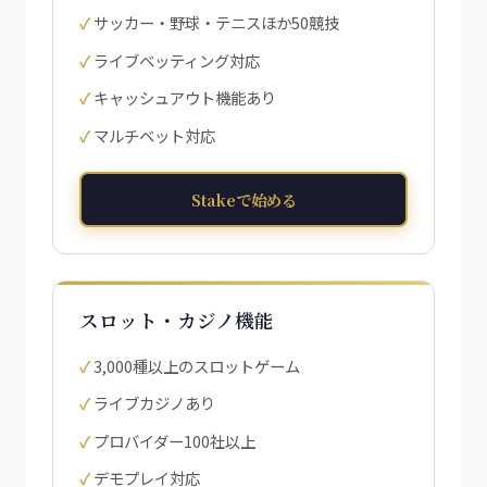
サッカー・野球・テニスほか50競技
ライブベッティング対応
キャッシュアウト機能あり
マルチベット対応
Stakeで始める
スロット・カジノ機能
3,000種以上のスロットゲーム
ライブカジノあり
プロバイダー100社以上
デモプレイ対応