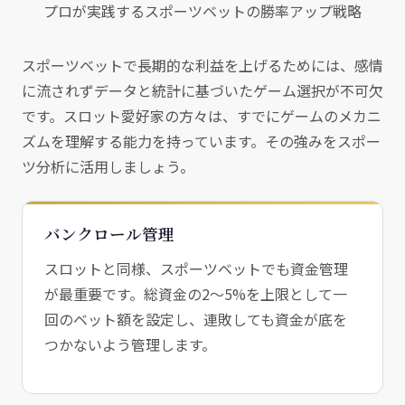
プロが実践するスポーツベットの勝率アップ戦略
スポーツベットで長期的な利益を上げるためには、感情
に流されずデータと統計に基づいたゲーム選択が不可欠
です。スロット愛好家の方々は、すでにゲームのメカニ
ズムを理解する能力を持っています。その強みをスポー
ツ分析に活用しましょう。
バンクロール管理
スロットと同様、スポーツベットでも資金管理
が最重要です。総資金の2〜5%を上限として一
回のベット額を設定し、連敗しても資金が底を
つかないよう管理します。