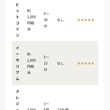
ビ
ッ
約
5〜
ト
1,000
30
なし
★★★★★
コ
円相
分
イ
当
ン
イ
ー
約
5〜
サ
1,000
15
なし
★★★★★
リ
円相
分
ア
当
ム
ク
レ
ジ
1〜
ッ
3,000
5営
2.5%程