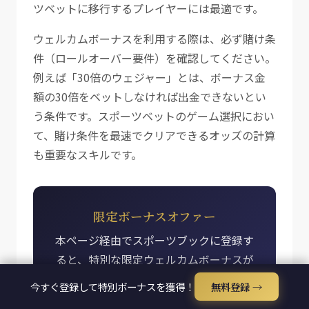
ツベットに移行するプレイヤーには最適です。
ウェルカムボーナスを利用する際は、必ず賭け条
件（ロールオーバー要件）を確認してください。
例えば「30倍のウェジャー」とは、ボーナス金
額の30倍をベットしなければ出金できないとい
う条件です。スポーツベットのゲーム選択におい
て、賭け条件を最速でクリアできるオッズの計算
も重要なスキルです。
限定ボーナスオファー
本ページ経由でスポーツブックに登録す
ると、特別な限定ウェルカムボーナスが
適用されます。今すぐ登録して、スポー
今すぐ登録して特別ボーナスを獲得！
無料登録 →
ツベットの世界に飛び込んでください。