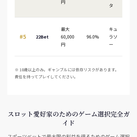
円
タ
最大
キュ
#5
22Bet
60,000
96.0%
ラソ
★★
円
ー
※ 18歳以上のみ。ギャンブルには依存リスクがあります。
責任を持ってプレイしてください。
スロット愛好家のためのゲーム選択完全ガ
イド
スポーツベットで最大限の利益を得るためのゲーム選択