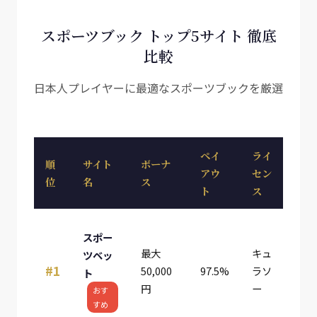
スポーツブック トップ5サイト 徹底
比較
日本人プレイヤーに最適なスポーツブックを厳選
ペイ
ライ
順
サイト
ボーナ
アウ
セン
評価
位
名
ス
ト
ス
スポー
最大
キュ
ツベッ
#1
50,000
97.5%
ラソ
★★
ト
円
ー
おす
すめ