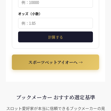
オッズ（小数）
計算する
スポーツベットアイオーへ →
ブックメーカー おすすめ選定基準
スロット愛好家が本当に信頼できるブックメーカーの見