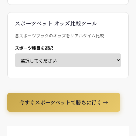
スポーツベット オッズ比較ツール
各スポーツブックのオッズをリアルタイム比較
スポーツ種目を選択
今すぐスポーツベットで勝ちに行く →