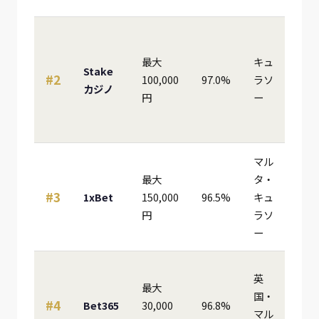
最大
キュ
Stake
#2
100,000
97.0%
ラソ
★★
カジノ
円
ー
マル
最大
タ・
#3
1xBet
150,000
96.5%
キュ
★★
円
ラソ
ー
英
最大
国・
#4
Bet365
30,000
96.8%
★★
マル