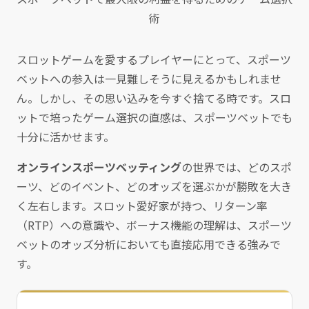
術
スロットゲームを愛するプレイヤーにとって、スポーツ
ベットへの参入は一見難しそうに見えるかもしれませ
ん。しかし、その思い込みを今すぐ捨てる時です。スロ
ットで培ったゲーム選択の直感は、スポーツベットでも
十分に活かせます。
オンラインスポーツベッティング
の世界では、どのスポ
ーツ、どのイベント、どのオッズを選ぶかが勝敗を大き
く左右します。スロット愛好家が持つ、リターン率
（RTP）への意識や、ボーナス機能の理解は、スポーツ
ベットのオッズ分析においても直接応用できる強みで
す。