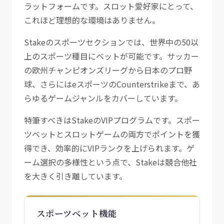
ラットフォームです。スロット愛好家にとって、
これほど理想的な環境はありません。
Stakeのスポーツセクションでは、世界中の50以
上のスポーツ種目にベットが可能です。サッカー
の欧州チャンピオンズリーグから日本のプロ野
球、さらにはeスポーツのCounterstrikeまで、あ
らゆるゲームジャンルをカバーしています。
特筆すべきはStakeのVIPプログラムです。スポー
ツベットとスロットゲームの両方でポイントを獲
得でき、効率的にVIPランクを上げられます。ゲ
ーム選択の多様性という点で、Stakeは競合他社
を大きく引き離しています。
スポーツベット機能