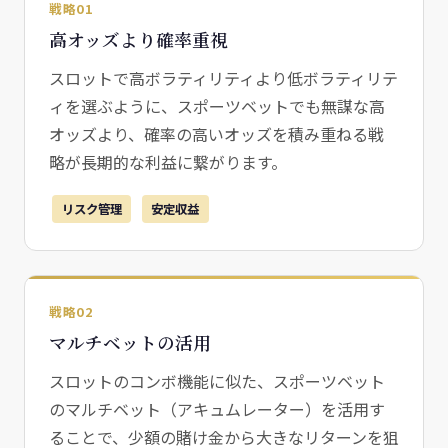
戦略01
高オッズより確率重視
スロットで高ボラティリティより低ボラティリテ
ィを選ぶように、スポーツベットでも無謀な高
オッズより、確率の高いオッズを積み重ねる戦
略が長期的な利益に繋がります。
リスク管理
安定収益
戦略02
マルチベットの活用
スロットのコンボ機能に似た、スポーツベット
のマルチベット（アキュムレーター）を活用す
ることで、少額の賭け金から大きなリターンを狙