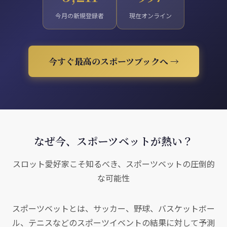
今月の新規登録者
現在オンライン
今すぐ最高のスポーツブックへ →
なぜ今、スポーツベットが熱い？
スロット愛好家こそ知るべき、スポーツベットの圧倒的
な可能性
スポーツベットとは、サッカー、野球、バスケットボー
ル、テニスなどのスポーツイベントの結果に対して予測