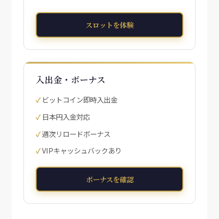
スロットを体験
入出金・ボーナス
ビットコイン即時入出金
日本円入金対応
週次リロードボーナス
VIPキャッシュバックあり
ボーナスを確認