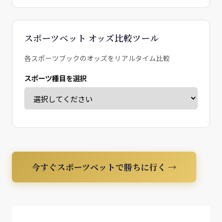
スポーツベット オッズ比較ツール
各スポーツブックのオッズをリアルタイム比較
スポーツ種目を選択
今すぐスポーツベットで勝ちに行く →