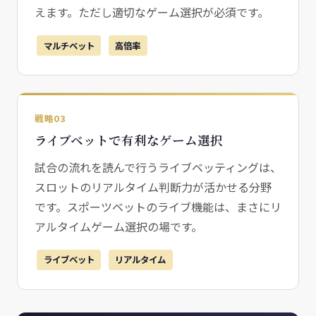
えます。ただし適切なゲーム選択が必須です。
マルチベット
高倍率
戦略03
ライブベットで有利なゲーム選択
試合の流れを読んで行うライブベッティングは、
スロットのリアルタイム判断力が活かせる分野
です。スポーツベットのライブ機能は、まさにリ
アルタイムゲーム選択の場です。
ライブベット
リアルタイム