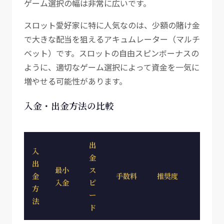
ゲーム選択の幅は非常に広いです。
スロット愛好家に特に人気なのは、少額の賭け金
で大きな配当を狙えるアキュムレーター（マルチ
ベット）です。スロットの自由スピンボーナスの
ように、適切なゲーム選択によって資金を一気に
増やせる可能性があります。
入金・出金方法の比較
出
入
金
出
最小
ス
金
手数料
推奨度
入金
ピ
方
ー
法
ド