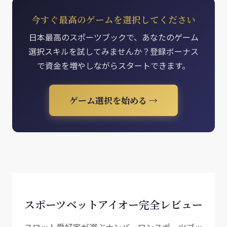
今すぐ最高のゲームを選択してください
日本最高のスポーツブックで、あなたのゲーム
選択スキルを試してみませんか？登録ボーナス
で資金を増やしながらスタートできます。
ゲーム選択を始める →
スポーツベットアイオー完全レビュー
スロット愛好家が選ぶナンバーワンスポーツブッ