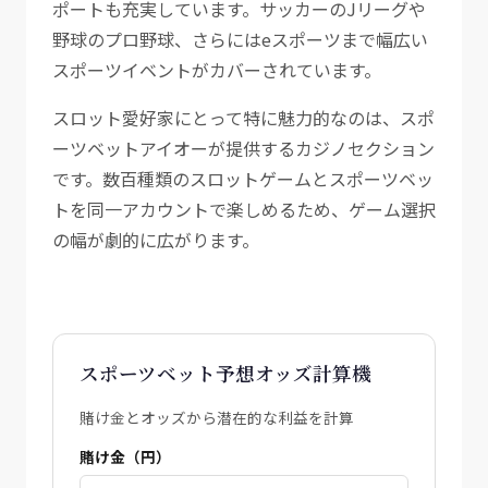
ポートも充実しています。サッカーのJリーグや
野球のプロ野球、さらにはeスポーツまで幅広い
スポーツイベントがカバーされています。
スロット愛好家にとって特に魅力的なのは、スポ
ーツベットアイオーが提供するカジノセクション
です。数百種類のスロットゲームとスポーツベッ
トを同一アカウントで楽しめるため、ゲーム選択
の幅が劇的に広がります。
スポーツベット予想オッズ計算機
賭け金とオッズから潜在的な利益を計算
賭け金（円）