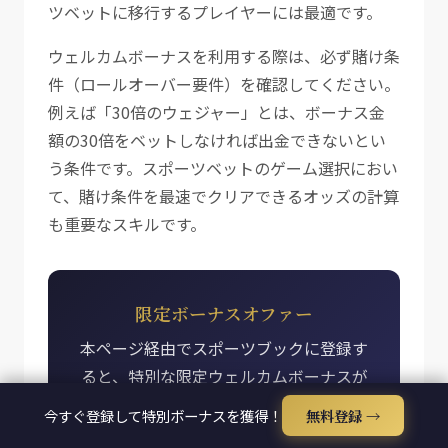
ツベットに移行するプレイヤーには最適です。
ウェルカムボーナスを利用する際は、必ず賭け条
件（ロールオーバー要件）を確認してください。
例えば「30倍のウェジャー」とは、ボーナス金
額の30倍をベットしなければ出金できないとい
う条件です。スポーツベットのゲーム選択におい
て、賭け条件を最速でクリアできるオッズの計算
も重要なスキルです。
限定ボーナスオファー
本ページ経由でスポーツブックに登録す
ると、特別な限定ウェルカムボーナスが
適用されます。今すぐ登録して、スポー
今すぐ登録して特別ボーナスを獲得！
無料登録 →
ツベットの世界に飛び込んでください。