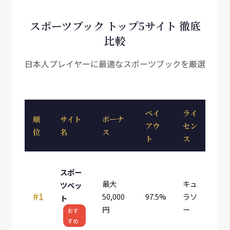
スポーツブック トップ5サイト 徹底
比較
日本人プレイヤーに最適なスポーツブックを厳選
ペイ
ライ
順
サイト
ボーナ
アウ
セン
評価
位
名
ス
ト
ス
スポー
最大
キュ
ツベッ
#1
50,000
97.5%
ラソ
★★
ト
円
ー
おす
すめ