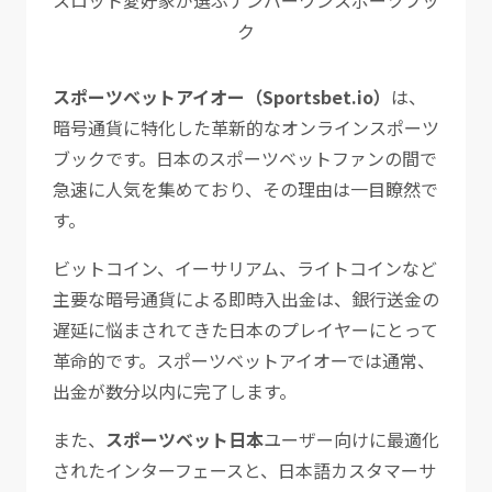
ク
スポーツベットアイオー（Sportsbet.io）
は、
暗号通貨に特化した革新的なオンラインスポーツ
ブックです。日本のスポーツベットファンの間で
急速に人気を集めており、その理由は一目瞭然で
す。
ビットコイン、イーサリアム、ライトコインなど
主要な暗号通貨による即時入出金は、銀行送金の
遅延に悩まされてきた日本のプレイヤーにとって
革命的です。スポーツベットアイオーでは通常、
出金が数分以内に完了します。
また、
スポーツベット日本
ユーザー向けに最適化
されたインターフェースと、日本語カスタマーサ