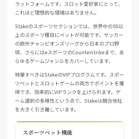
ラットフォームです。スロット愛好家にとって、
これほど理想的な環境はありません。
Stakeのスポーツセクションでは、世界中の50以
上のスポーツ種目にベットが可能です。サッカー
の欧州チャンピオンズリーグから日本のプロ野
球、さらにはeスポーツのCounterstrikeまで、あ
らゆるゲームジャンルをカバーしています。
特筆すべきはStakeのVIPプログラムです。スポー
ツベットとスロットゲームの両方でポイントを獲
得でき、効率的にVIPランクを上げられます。ゲ
ーム選択の多様性という点で、Stakeは競合他社
を大きく引き離しています。
スポーツベット機能