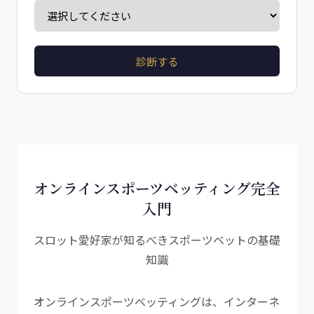
診断する
オンラインスポーツベッティング完全
入門
スロット愛好家が知るべきスポーツベットの基礎
知識
オンラインスポーツベッティングは、インターネ