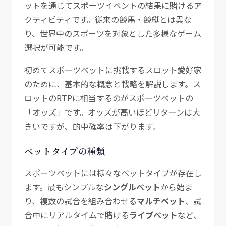
ットを通じてスポーツイベントの結果に賭けるア
クティビティです。従来の競馬・競艇とは異な
り、世界中のスポーツを対象とした多様なゲーム
選択が可能です。
初めてスポーツベットに挑戦するスロット愛好家
のために、基本的な概念と戦略を解説します。ス
ロットのRTPに相当するのがスポーツベットの
「オッズ」です。オッズが高いほどリターンは大
きいですが、的中確率は下がります。
ベットタイプの種類
スポーツベットには様々なベットタイプが存在し
ます。最もシンプルな
シングルベット
から始ま
り、複数の試合を組み合わせる
マルチベット
、試
合中にリアルタイムで賭ける
ライブベット
など、