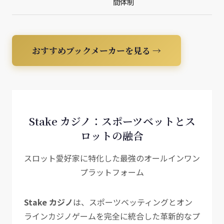
間体制
おすすめブックメーカーを見る →
Stake カジノ：スポーツベットとス
ロットの融合
スロット愛好家に特化した最強のオールインワン
プラットフォーム
Stake カジノ
は、スポーツベッティングとオン
ラインカジノゲームを完全に統合した革新的なプ