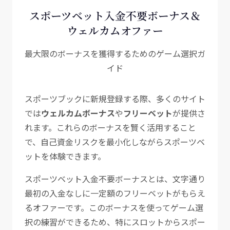
スポーツベット入金不要ボーナス＆
ウェルカムオファー
最大限のボーナスを獲得するためのゲーム選択ガ
イド
スポーツブックに新規登録する際、多くのサイト
では
ウェルカムボーナス
や
フリーベット
が提供さ
れます。これらのボーナスを賢く活用すること
で、自己資金リスクを最小化しながらスポーツベ
ットを体験できます。
スポーツベット入金不要ボーナスとは、文字通り
最初の入金なしに一定額のフリーベットがもらえ
るオファーです。このボーナスを使ってゲーム選
択の練習ができるため、特にスロットからスポー