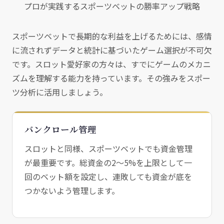
プロが実践するスポーツベットの勝率アップ戦略
スポーツベットで長期的な利益を上げるためには、感情
に流されずデータと統計に基づいたゲーム選択が不可欠
です。スロット愛好家の方々は、すでにゲームのメカニ
ズムを理解する能力を持っています。その強みをスポー
ツ分析に活用しましょう。
バンクロール管理
スロットと同様、スポーツベットでも資金管理
が最重要です。総資金の2〜5%を上限として一
回のベット額を設定し、連敗しても資金が底を
つかないよう管理します。