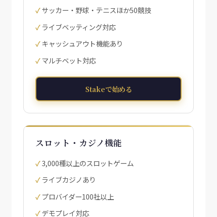
サッカー・野球・テニスほか50競技
ライブベッティング対応
キャッシュアウト機能あり
マルチベット対応
Stakeで始める
スロット・カジノ機能
3,000種以上のスロットゲーム
ライブカジノあり
プロバイダー100社以上
デモプレイ対応