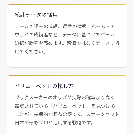
統計データの活用
チームの過去の成績、選手の状態、ホーム・ア
ウェイの成績差など、データに基づいたゲーム
選択が勝率を高めます。感情ではなくデータで賭
けてください。
バリューベットの探し方
ブックメーカーのオッズが実際の確率より高く
設定されている「バリューベット」を見つける
ことが、長期的な収益の鍵です。スポーツベット
日本で最もプロが活用する戦略です。