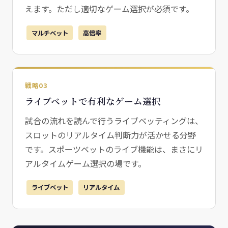
えます。ただし適切なゲーム選択が必須です。
マルチベット
高倍率
戦略03
ライブベットで有利なゲーム選択
試合の流れを読んで行うライブベッティングは、
スロットのリアルタイム判断力が活かせる分野
です。スポーツベットのライブ機能は、まさにリ
アルタイムゲーム選択の場です。
ライブベット
リアルタイム