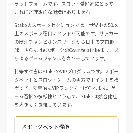
ラットフォームです。スロット愛好家にとって、
これほど理想的な環境はありません。
Stakeのスポーツセクションでは、世界中の50以
上のスポーツ種目にベットが可能です。サッカー
の欧州チャンピオンズリーグから日本のプロ野
球、さらにはeスポーツのCounterstrikeまで、あ
らゆるゲームジャンルをカバーしています。
特筆すべきはStakeのVIPプログラムです。スポー
ツベットとスロットゲームの両方でポイントを獲
得でき、効率的にVIPランクを上げられます。ゲ
ーム選択の多様性という点で、Stakeは競合他社
を大きく引き離しています。
スポーツベット機能