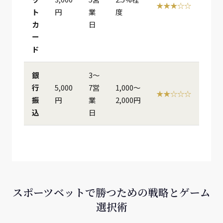
★★★☆☆
ト
円
業
度
カ
日
ー
ド
銀
3〜
行
5,000
7営
1,000〜
★★☆☆☆
振
円
業
2,000円
込
日
スポーツベットで勝つための戦略とゲーム
選択術