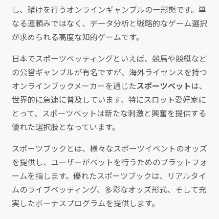
し、賭けを行うオンラインギャンブルの一形態です。単
なる運頼みではなく、データ分析と戦略的なゲーム選択
が求められる高度な知的ゲームです。
日本でスポーツベッティングといえば、競馬や競艇など
の公営ギャンブルが有名ですが、海外ライセンスを持つ
オンラインブックメーカーを通じた
スポーツベット
は、
世界的に急速に普及しています。特にスロット愛好家に
とって、スポーツベットは新たな刺激と興奮を提供する
優れた選択肢となっています。
スポーツブックとは、様々なスポーツイベントのオッズ
を提供し、ユーザーがベットを行うためのプラットフォ
ームを指します。優れたスポーツブックは、リアルタイ
ムのライブベッティング、多彩なオッズ形式、そして充
実したボーナスプログラムを提供します。