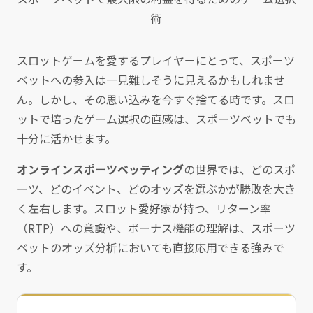
術
スロットゲームを愛するプレイヤーにとって、スポーツ
ベットへの参入は一見難しそうに見えるかもしれませ
ん。しかし、その思い込みを今すぐ捨てる時です。スロ
ットで培ったゲーム選択の直感は、スポーツベットでも
十分に活かせます。
オンラインスポーツベッティング
の世界では、どのスポ
ーツ、どのイベント、どのオッズを選ぶかが勝敗を大き
く左右します。スロット愛好家が持つ、リターン率
（RTP）への意識や、ボーナス機能の理解は、スポーツ
ベットのオッズ分析においても直接応用できる強みで
す。