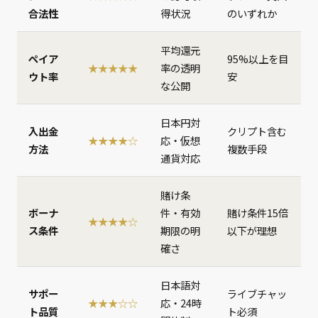
合法性
得状況
のいずれか
平均還元
ペイア
95%以上を目
★★★★★
率の透明
ウト率
安
な公開
日本円対
入出金
クリプト含む
★★★★☆
応・仮想
方法
複数手段
通貨対応
賭け条
ボーナ
件・有効
賭け条件15倍
★★★★☆
ス条件
期限の明
以下が理想
確さ
日本語対
サポー
ライブチャッ
★★★☆☆
応・24時
ト品質
ト必須