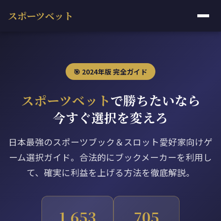
スポーツベット
🎯 2024年版 完全ガイド
スポーツベット
で勝ちたいなら
今すぐ選択を変えろ
日本最強のスポーツブック＆スロット愛好家向けゲ
ーム選択ガイド。合法的にブックメーカーを利用し
て、確実に利益を上げる方法を徹底解説。
1,652
706