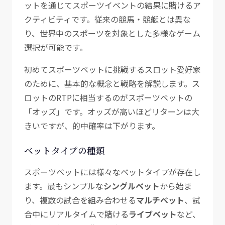
ットを通じてスポーツイベントの結果に賭けるア
クティビティです。従来の競馬・競艇とは異な
り、世界中のスポーツを対象とした多様なゲーム
選択が可能です。
初めてスポーツベットに挑戦するスロット愛好家
のために、基本的な概念と戦略を解説します。ス
ロットのRTPに相当するのがスポーツベットの
「オッズ」です。オッズが高いほどリターンは大
きいですが、的中確率は下がります。
ベットタイプの種類
スポーツベットには様々なベットタイプが存在し
ます。最もシンプルな
シングルベット
から始ま
り、複数の試合を組み合わせる
マルチベット
、試
合中にリアルタイムで賭ける
ライブベット
など、