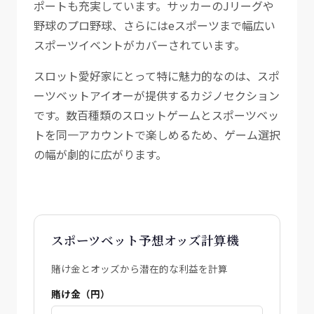
ポートも充実しています。サッカーのJリーグや
野球のプロ野球、さらにはeスポーツまで幅広い
スポーツイベントがカバーされています。
スロット愛好家にとって特に魅力的なのは、スポ
ーツベットアイオーが提供するカジノセクション
です。数百種類のスロットゲームとスポーツベッ
トを同一アカウントで楽しめるため、ゲーム選択
の幅が劇的に広がります。
スポーツベット予想オッズ計算機
賭け金とオッズから潜在的な利益を計算
賭け金（円）