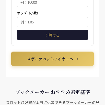
オッズ（小数）
計算する
スポーツベットアイオーへ →
ブックメーカー おすすめ選定基準
スロット愛好家が本当に信頼できるブックメーカーの見