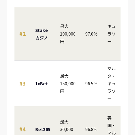
最大
キュ
Stake
#2
100,000
97.0%
ラソ
★★
カジノ
円
ー
マル
最大
タ・
#3
1xBet
150,000
96.5%
キュ
★★
円
ラソ
ー
英
最大
国・
#4
Bet365
30,000
96.8%
★★
マル