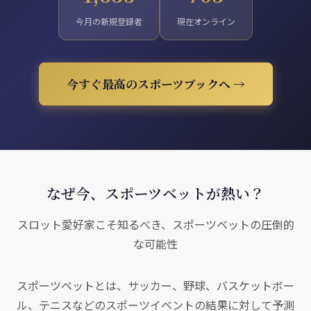
今月の新規登録者
現在オンライン
今すぐ最高のスポーツブックへ →
なぜ今、スポーツベットが熱い？
スロット愛好家こそ知るべき、スポーツベットの圧倒的
な可能性
スポーツベットとは、サッカー、野球、バスケットボー
ル、テニスなどのスポーツイベントの結果に対して予測